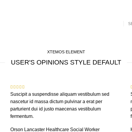
S
Home
Our Services
About Us
Contact U
XTEMOS ELEMENT
USER'S OPINIONS STYLE DEFAULT
Suscipit a suspendisse aliquam vestibulum sed
nascetur id massa dictum pulvinar a erat per
parturient dui id justo maecenas vestibulum
fermentum.
Orson Lancaster
Healthcare Social Worker