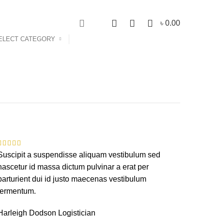
NEWSLETTER
CONTACT US
0
0
0
৳
0.00
ELECT CATEGORY
Login / Register
s
Suscipit a suspendisse aliquam vestibulum sed
nascetur id massa dictum pulvinar a erat per
parturient dui id justo maecenas vestibulum
fermentum.
Harleigh Dodson
Logistician