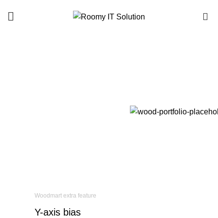
Call : 01940 99 51 43
0
Woodmart extra feature
Y-axis
bias